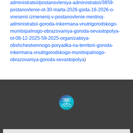
administratsii/postanovleniya-administratsii/3859-
postanovlenie-ot-30-marta-2026-goda-16-2026-o-
vnesenii-izmenenij-v-postanovlenie-mestnoj-
administratsii-goroda-inkermana-vnutrigorodskogo-
munitsipalnogo-obrazovaniya-goroda-sevastopolya-
ot-08-12-2025-59-2025-organizatsiya-
obshchestvennogo-poryadka-na-territorii-goroda-
inkermana-vnutrigorodskogo-munitsipalnogo-
obrazovaniya-goroda-sevastopolya
)