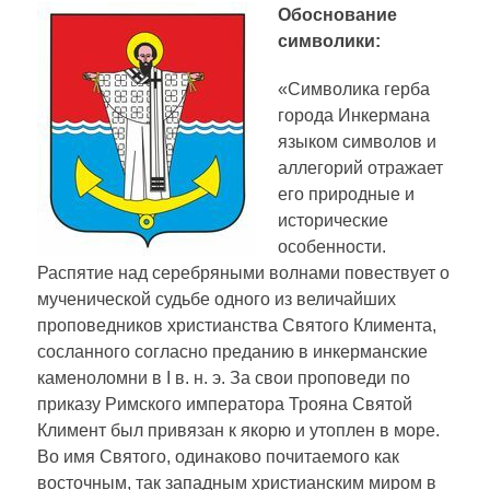
Обоснование
символики:
«Символика герба
города Инкермана
языком символов и
аллегорий отражает
его природные и
исторические
особенности.
Распятие над серебряными волнами повествует о
мученической судьбе одного из величайших
проповедников христианства Святого Климента,
сосланного согласно преданию в инкерманские
каменоломни в I в. н. э. За свои проповеди по
приказу Римского императора Трояна Святой
Климент был привязан к якорю и утоплен в море.
Во имя Святого, одинаково почитаемого как
восточным, так западным христианским миром в