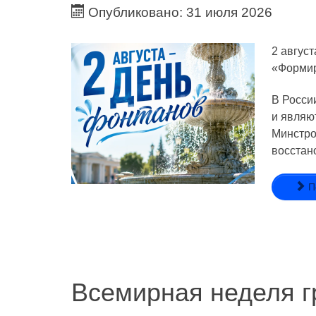
Опубликовано: 31 июля 2026
2 авгус
«Формир
В Росси
и являю
Минстро
восстан
П
Всемирная неделя г