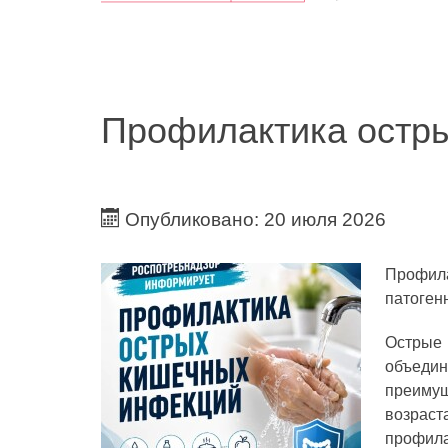
Профилактика остр
Опубликовано: 20 июля 2026
Профила
патоген
Острые 
объеди
преимущ
возраст
профила