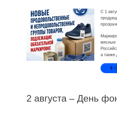
С 1 авг
продукц
прозрач
Маркиро
мясные 
Российс
а также 
П
2 августа – День фо