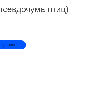
псевдочума птиц)
одробнее...