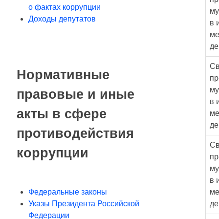
о фактах коррупции
му
Доходы депутатов
в 
ме
де
Св
Нормативные
пр
му
правовые и иные
в 
акты в сфере
ме
де
противодействия
Св
коррупции
пр
му
в 
Федеральные законы
ме
Указы Президента Российской
де
Федерации