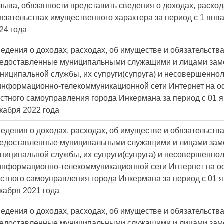
зыва, обязанности представить сведения о доходах, расход
язательствах имущественного характера за период с 1 янва
24 года
едения о доходах, расходах, об имуществе и обязательств
едоставленные муниципальными служащими и лицами за
ниципальной службы, их супруги(супруга) и несовершенно
информационно-телекоммуникационной сети Интернет на о
стного самоуправления города Инкермана за период с 01 я
кабря 2022 года
едения о доходах, расходах, об имуществе и обязательств
едоставленные муниципальными служащими и лицами за
ниципальной службы, их супруги(супруга) и несовершенно
информационно-телекоммуникационной сети Интернет на о
стного самоуправления города Инкермана за период с 01 я
кабря 2021 года
едения о доходах, расходах, об имуществе и обязательств
едоставленные муниципальными служащими и лицами за