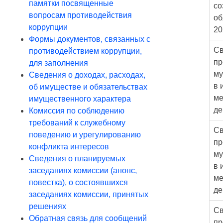
памятки посвященные
со
вопросам противодействия
об
коррупции
20
Формы документов, связанных с
Св
противодействием коррупции,
пр
для заполнения
му
Сведения о доходах, расходах,
в 
об имуществе и обязательствах
ме
имущественного характера
де
Комиссия по соблюдению
требований к служебному
Св
поведению и урегулированию
пр
конфликта интересов
му
Сведения о планируемых
в 
заседаниях комиссии (анонс,
ме
повестка), о состоявшихся
де
заседаниях комиссии, принятых
решениях
Св
Обратная связь для сообщений
пр