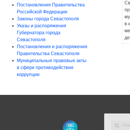
Св
Постановления Правительства
пр
Российской Федерации
му
Законы города Севастополя
в 
Указы и распоряжения
ме
Губернатора города
де
Севастополя
Постановления и распоряжения
Правительства Севастополя
Муниципальные правовые акты
в сфере противодействия
коррупции