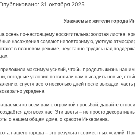
Опубликовано: 31 октября 2025
Уважаемые жители города И
а осень по-настоящему восхитительна: золотая листва, ярк
ёные насаждения создают неповторимую, уютную атмосфе
отают в плановом режиме, неустанно трудясь над поддерж
цах.
приложили максимум усилий, чтобы продлить жизнь нашим 
ни, погодные условия позволили нам высадить новые, стой
алению, спустя всего несколько дней после высадки, часть 
возвратно украдена.
ащаемся ко всем вам с огромной просьбой: давайте относи
 создаётся для всех нас. Эти цветы – не просто декоратив
оты о нашем общем доме, о красоте Инкермана.
сота нашего города – это результат совместных усилий. Пр