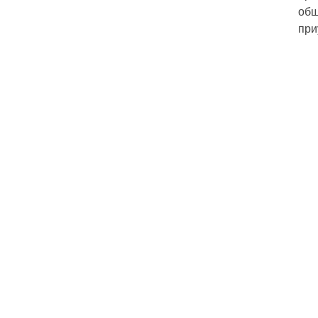
общ
при