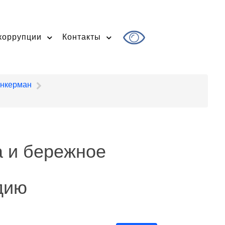
коррупции
Контакты
Инкерман
а и бережное
дию