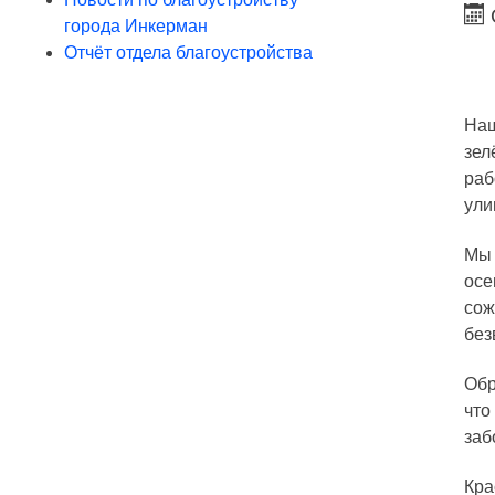
города Инкерман
Отчёт отдела благоустройства
Наш
зел
раб
ули
Мы 
осе
сож
без
Обр
что
заб
Кра