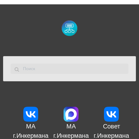
МА
МА
Совет
г.Инкермана
г.Инкермана
г.Инкермана