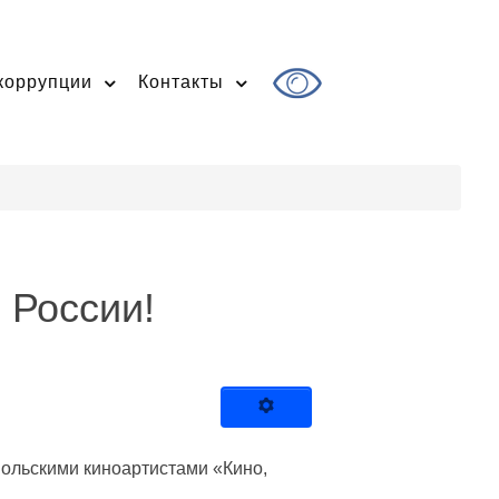
коррупции
Контакты
 России!
опольскими киноартистами «Кино,