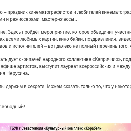
но – праздник кинематографистов и любителей кинематогра
рами и режиссерами, мастер-классы…
оне. Здесь пройдёт мероприятие, которое объединит участн
ках всеми любимых картин, кино байки, поздравления, вид
ов и исполнителей – вот далеко не полный перечень того, ч
ать дуэт скрипачей народного коллектива «Каприччиo», по
 афише артистов, выступит лауреат всероссийских и между
ия Нерусина.
ы держим в секрете. Можем сказать только то, что у некот
 свободный!