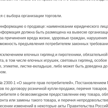
 с выбора организации торговли.
информацию о продавце: наименовании юридического лица
нформация должна быть размещена на вывеске организации
оза причинения вреда жизни, здоровью граждан, нарушения
можность предъявления потребителем законных требовани
 исключением елочных гирлянд и пиротехники, обязательной
а, в том числе елочных игрушек, световых гирлянд, особое
е, этикетке, листке-вкладыше, либо может быть доведена д
вом.
. № 2300-1 «О защите прав потребителей», Постановлением 
в по договору розничной купли-продажи, перечня товаров 
требителя о безвозмездном предоставлении ему товара, о
онта или замены такого товара, и перечня непродовольст
внесении изменений в некоторые акты Правительства Росси