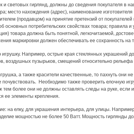
и световых гирлянд, должны до сведения покупателя в на
; место нахождения (адрес), наименование изготовителя 
вителем (продавцом) на принятие претензий от покупателей
об основных потребительских свойствах товара; правила и
ия) товара должна быть понятной, легкочитаемой, достове
сения маркировки должен обеспечивать ее сохранность на 
 игрушку. Например, острые края стеклянных украшений 
ов, воздушных пузырьков, смещений относительно рельефа 
грушка, а также красители качественные, то пахнуть они не
е почувствовать. Необходимо также проверить елочную игр
уж тем более они не должны оставлять следы на руке, если 
ся ее элементы крепления.
е: на елку, для украшения интерьера, для улицы. Например
зделие мощностью не более 50 Ватт. Мощность гирлянды до