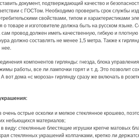
ставить документ, подтверждающий качество и безопасност
ветствии с ГОСТом. Необходимо проверить срок службы изде
требительскими свойствами, типом и характеристиками эл
о товаре и изготовителе должна быть на русском языке. 
 сам провод должен иметь качественную, гибкую и плотную 
ра должно составлять не менее 1,5 метра. Также к гирля
в нее.
единения компонентов гирлянды: гнезда, блока управления
имы работы, все ли лампочки горят и т. д. Это позволит со
А вот дома «с мороза» гирлянду сразу же включать в розет
украшения:
в очень острые осколки и мелкое стеклянное крошево, поэ
гих небьющихся материалов;
ь в виду: стеклянные блестящие игрушки крепче матовых бл
края стеклянных украшений колпачками, крепко ли держат