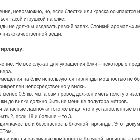
ения, невозможно, но, если блестки или краска осыпаются и
ься такой игрушкой на елке;
нды не должны издавать резкий запах. Стойкий аромат «хим
к низкокачественной вещи.
гирлянду:
чение. Не все служат для украшения ёлки – некоторые пр
ьера.
змещения на ёлке используются гирлянды мощностью не бо
прикреплен непосредственно у вилки.
менее 0,5 кв. мм, а сам провод должен иметь толстую изо
ки до вилки должно быть не меньше полутора метров.
 запасные лампочки того же вида, что и установленные в 
ть 2, если 18 и больше – то 3.
им качество и безопасность ёлочной гирлянды. Этот докум
СТом.
соединяются различные компоненты ёлочной гирлянды – над