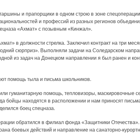
старшины и прапорщики в одном строю в зоне спецоперац
ациональностей и профессий из разных регионов объединил
спецназа «Ахмат» с позывным «Кинжал».
хмат» в должности стрелка. Заключил контракт на три меся
годний сюрприз». Выполняли задачи на Соледарском напра
дной из задач на Донецком направлении я был ранен и кон
ают помощь тыла и письма школьников.
или гуманитарную помощь, тепловизоры, маскировочные сет
гда бойцы находятся в расположении и нам приносят письма
оделился боец спецназа.
перации обратился в филиал фонда «Защитники Отечества»
рана боевых действий и направление на санаторно-курортн