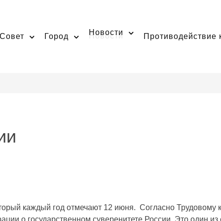
Новости
Совет
Город
Противодействие 
ии
торый каждый год отмечают 12 июня. Согласно Трудовому ко
рации о государственном суверенитете России. Это один и