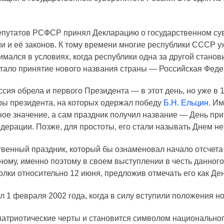
епутатов РСФСР принял Декларацию о государственном сув
и и её законов. К тому времени многие республики СССР 
имался в условиях, когда республики одна за другой стан
тало принятие нового названия страны — Российская Федер
я обрела и первого Президента — в этот день, но уже в 1
ы президента, на которых одержал победу
Б.Н. Ельцин
. И
ное значение, а сам праздник получил название — День пр
дерации. Позже, для простоты, его стали называть Днем н
твенный праздник, который бы ознаменовал начало отсчета
ному, именно поэтому в своем выступлении в честь данного
олки относительно 12 июня, предложив отмечать его как Де
 1 февраля 2002 года, когда в силу вступили положения но
патриотические черты и становится символом национально