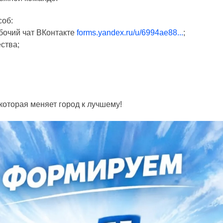
соб:
абочий чат ВКонтакте
forms.yandex.ru/u/6994ae88...
;
ства;
которая меняет город к лучшему!