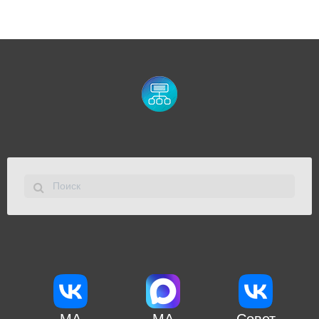
МА
МА
Совет