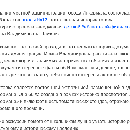
дании местной администрации города Инкермана состоялас
 6 классов
школы №12
, посвящённая истории города.
курсию провела заведующая
детской библиотекой-филиал
на Владимировна Плужник.
комство с историей проходило по стендам историко-докум
нии администрации. Ирина Владимировна рассказала школь
 древних корнях, значимых исторических событиях и извест
звучали интересные факты об Инкерманской долине, крепо
астыре, что вызвало у ребят живой интерес и активное обс
тавка является постоянной экспозицией, размещённой в з
ермана. Она была создана в рамках историко-просветитель
ермана» и включает шесть тематических стендов, отражающ
ременного времени.
ие экскурсии помогают школьникам лучше узнать историю р
ьтурному и историческому наследию.