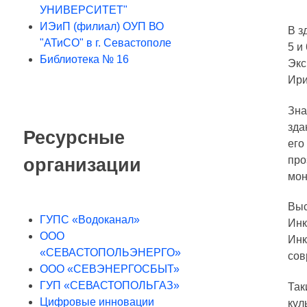
УНИВЕРСИТЕТ"
ИЭиП (филиал) ОУП ВО
В з
"АТиСО" в г. Севастополе
5 и
Библиотека № 16
Экс
Ири
Зна
зда
Ресурсные
его
про
организации
мон
Выс
ГУПС «Водоканал»
Инк
ООО
Инк
«СЕВАСТОПОЛЬЭНЕРГО»
сов
ООО «СЕВЭНЕРГОСБЫТ»
ГУП «СЕВАСТОПОЛЬГАЗ»
Так
Цифровые инновации
кул