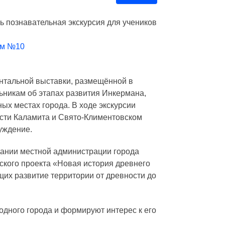
ь познавательная экскурсия для учеников
ом №10
ентальной выставки, размещённой в
никам об этапах развития Инкермана,
ных местах города. В ходе экскурсии
сти Каламита и Свято-Климентовском
уждение.
дании местной администрации города
ского проекта «Новая история древнего
их развитие территории от древности до
одного города и формируют интерес к его