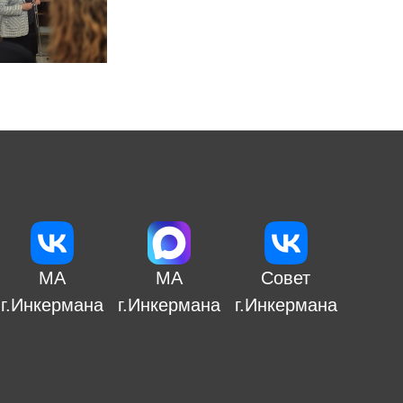
МА
МА
Совет
г.Инкермана
г.Инкермана
г.Инкермана