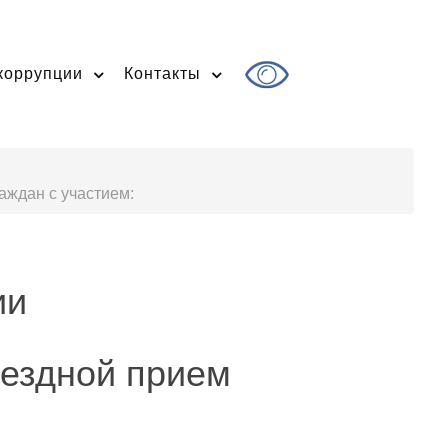
коррупции
Контакты
аждан с участием:
ии
ыездной прием