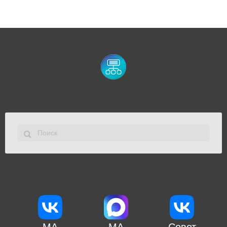
МА
МА
Совет