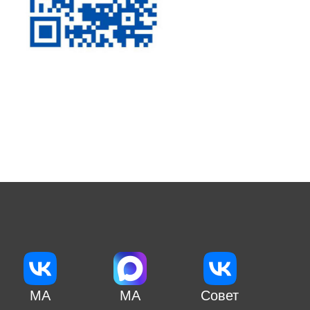
МА
МА
Совет