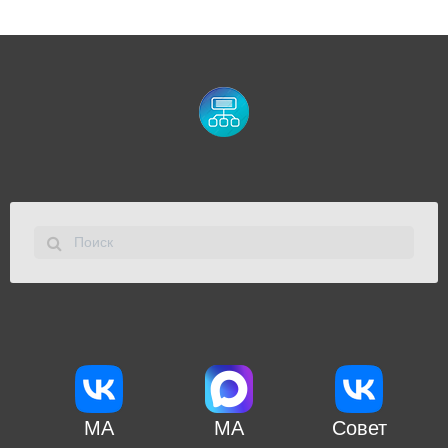
МА
МА
Совет