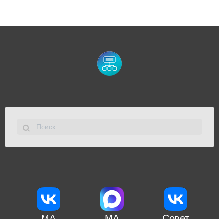
МА
МА
Совет