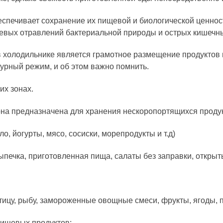
печивает сохранение их пищевой и биологической ценности
евых отравлений бактериальной природы и острых кишечн
холодильнике является грамотное размещение продуктов 
урный режим, и об этом важно помнить.
их зонах.
на предназначена для хранения нескоропортящихся продукт
ло, йогурты, мясо, сосиски, морепродукты и т.д)
 выпечка, приготовленная пища, салаты без заправки, откры
тицу, рыбу, замороженные овощные смеси, фрукты, ягоды,
пищевых продуктов: