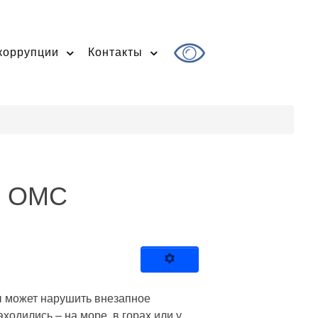
коррупции
Контакты
ом ОМС
ны может нарушить внезапное
ходились – на море, в горах или у