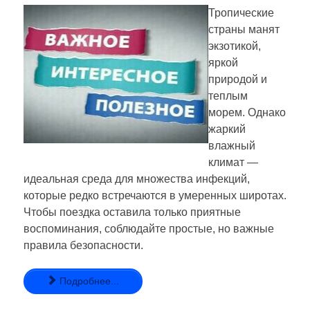
Тропические
страны манят
экзотикой,
яркой
природой и
теплым
морем. Однако
жаркий
влажный
климат —
идеальная среда для множества инфекций,
которые редко встречаются в умеренных широтах.
Чтобы поездка оставила только приятные
воспоминания, соблюдайте простые, но важные
правила безопасности.
Подробнее...