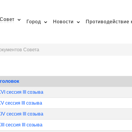
Совет
Город
Новости
Противодействие 
окументов Совета
аголовок
VI сессия III созыва
V сессия III созыва
IV сессия III созыва
III сессия III созыва