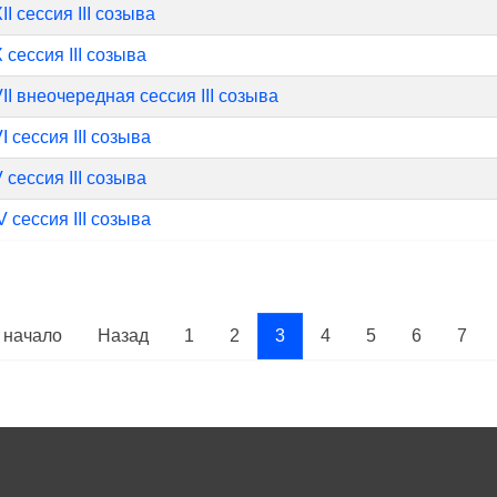
II сессия III созыва
 сессия III созыва
II внеочередная сессия III созыва
I сессия III созыва
 сессия III созыва
V сессия III созыва
 начало
Назад
1
2
3
4
5
6
7