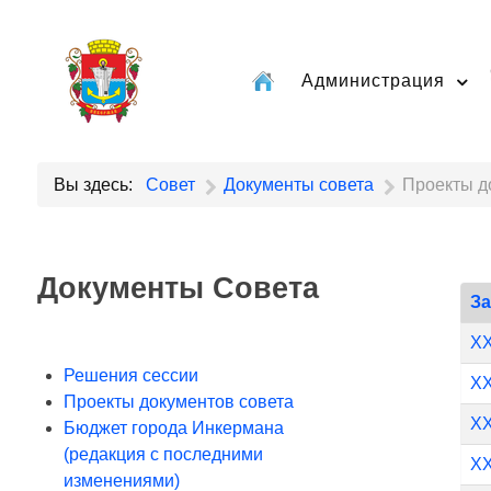
Администрация
Вы здесь:
Совет
Документы совета
Проекты д
Документы Совета
З
XX
Решения сессии
XX
Проекты документов совета
XX
Бюджет города Инкермана
(редакция с последними
XX
изменениями)