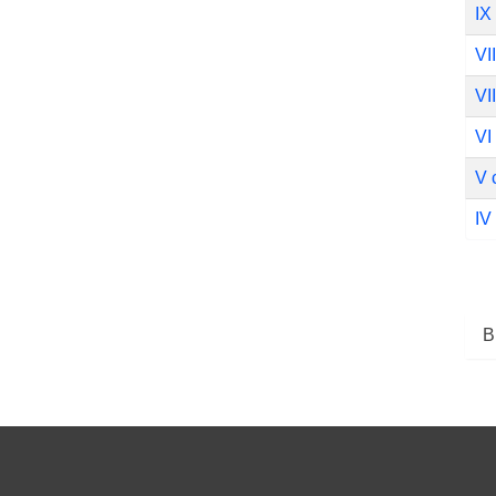
IX
VI
VI
VI
V 
IV
В