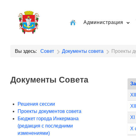
Администрация
Вы здесь:
Совет
Документы совета
Проекты д
Документы Совета
З
XI
Решения сессии
XI
Проекты документов совета
XI
Бюджет города Инкермана
(редакция с последними
X 
изменениями)