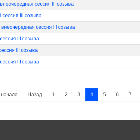
 внеочередная сессия III созыва
II сессия III созыва
I внеочередная сессия III созыва
 сессия III созыва
сессия III созыва
 сессия III созыва
 начало
Назад
1
2
3
4
5
6
7