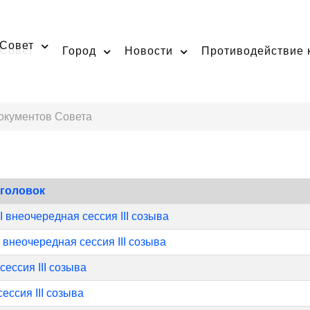
Совет
Город
Новости
Противодействие 
окументов Совета
аголовок
II внеочередная сессия III созыва
I внеочередная сессия III созыва
 сессия III созыва
сессия III созыва