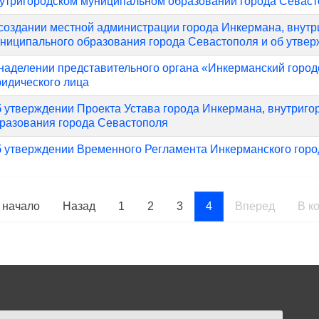
утригородском муниципальном образовании города Севас
создании местной администрации города Инкермана, внутр
ниципального образования города Севастополя и об утве
наделении представительного органа «Инкерманский горо
идического лица
 утверждении Проекта Устава города Инкермана, внутриго
разования города Севастополя
 утверждении Временного Регламента Инкерманского город
 начало
Назад
1
2
3
4
Вперед
В к