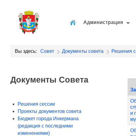
Администрация
Вы здесь:
Совет
Документы совета
Решения с
Документы Совета
З
Об
Решения сессии
сл
Проекты документов совета
и 
Бюджет города Инкермана
му
(редакция с последними
Об
изменениями)