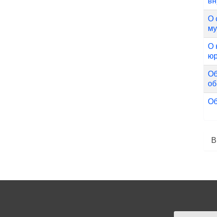
вн
О 
му
О 
юр
Об
об
Об
В