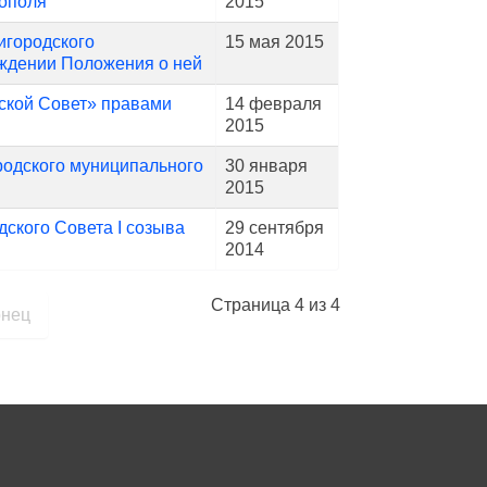
тополя
2015
игородского
15 мая 2015
рждении Положения о ней
дской Совет» правами
14 февраля
2015
родского муниципального
30 января
2015
ского Совета I созыва
29 сентября
2014
Страница 4 из 4
онец