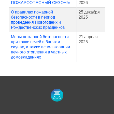
ПОЖАРООПАСНЫЙ СЕЗОН!»
2026
О правилах пожарной
25 декабря
безопасности в период
2025
проведения Новогодних и
Рождественских праздников
Меры пожарной безопасности
21 апреля
при топке печей в банях и
2025
саунах, а также использовании
печного отопления в частных
домовладениях