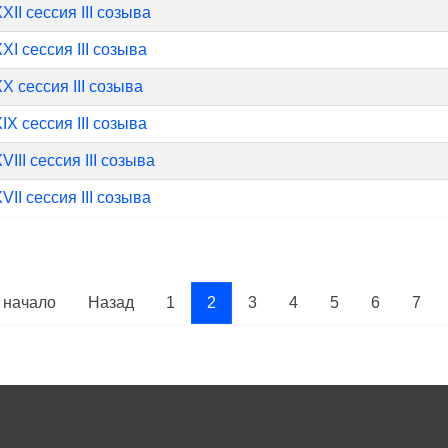
XII сессия III созыва
XI сессия III созыва
X сессия III созыва
IX сессия III созыва
VIII сессия III созыва
VII сессия III созыва
 начало
Назад
1
2
3
4
5
6
7