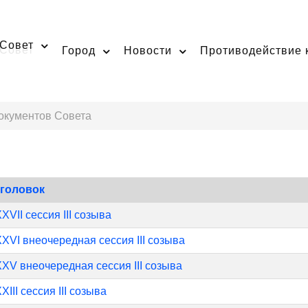
Совет
Город
Новости
Противодействие 
окументов Совета
аголовок
XVII сессия III созыва
XVI внеочередная сессия III созыва
XV внеочередная сессия III созыва
XIII сессия III созыва