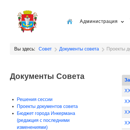
Администрация
Вы здесь:
Совет
Документы совета
Проекты д
Документы Совета
З
XX
Решения сессии
XX
Проекты документов совета
XX
Бюджет города Инкермана
(редакция с последними
XX
изменениями)