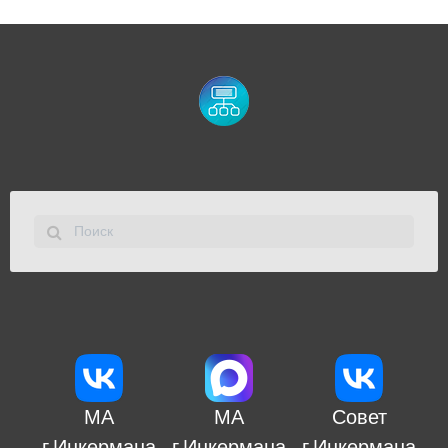
МА
МА
Совет
г.Инкермана
г.Инкермана
г.Инкермана