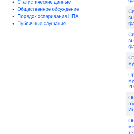
фа
Статистические данные
Общественное обсуждение
Св
Порядок оспаривания НПА
вн
Публичные слушания
фа
Св
вн
фа
Ст
му
Пр
му
20
Об
го
Ин
Об
ме
те