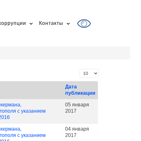
коррупции
Контакты
Кол-во строк:
Дата
публикации
нкермана,
05 января
тополя с указанием
2017
2016
нкермана,
04 января
тополя с указанием
2017