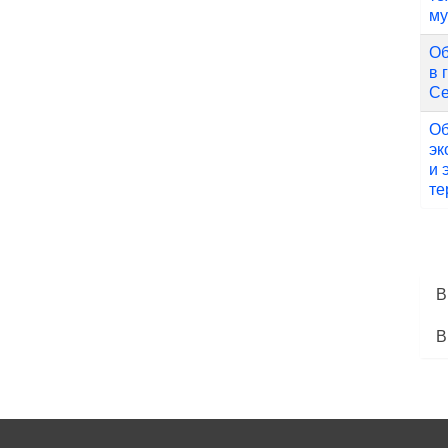
му
Об
в 
Се
Об
эк
и 
те
В
В