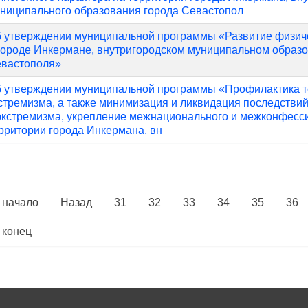
ниципального образования города Севастопол
 утверждении муниципальной программы «Развитие физиче
городе Инкермане, внутригородском муниципальном образ
вастополя»
 утверждении муниципальной программы «Профилактика т
стремизма, а также минимизация и ликвидация последстви
экстремизма, укрепление межнационального и межконфесси
рритории города Инкермана, вн
 начало
Назад
31
32
33
34
35
36
 конец