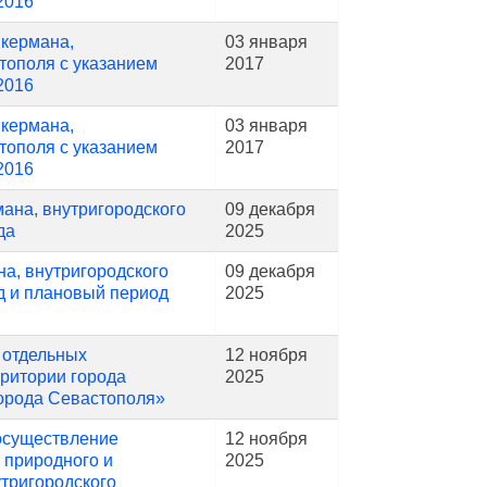
2016
нкермана,
03 января
тополя с указанием
2017
2016
нкермана,
03 января
тополя с указанием
2017
2016
ана, внутригородского
09 декабря
да
2025
а, внутригородского
09 декабря
д и плановый период
2025
 отдельных
12 ноября
рритории города
2025
города Севастополя»
осуществление
12 ноября
 природного и
2025
утригородского